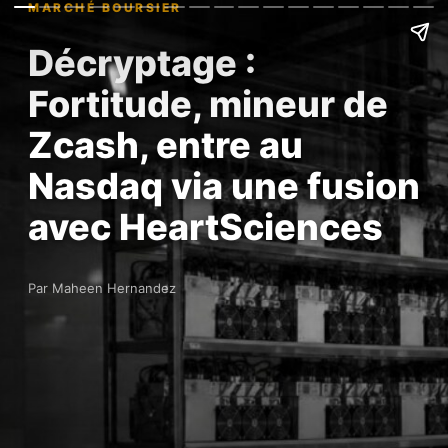
MARCHÉ BOURSIER
Décryptage :
Fortitude, mineur de
Zcash, entre au
Nasdaq via une fusion
avec HeartSciences
Par Maheen Hernandez