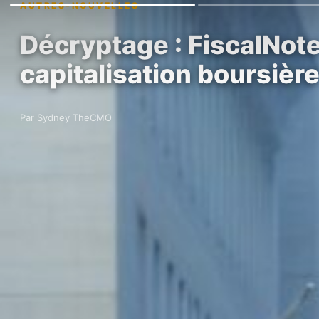
AUTRES-NOUVELLES
Décryptage : FiscalNot
capitalisation boursièr
Par Sydney TheCMO