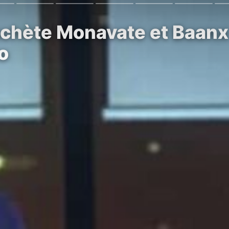
chète Monavate et Baanx 
o