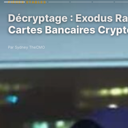
PIÈCES STABLES
Décryptage : Exodus Ra
Cartes Bancaires Crypt
Par Sydney TheCMO