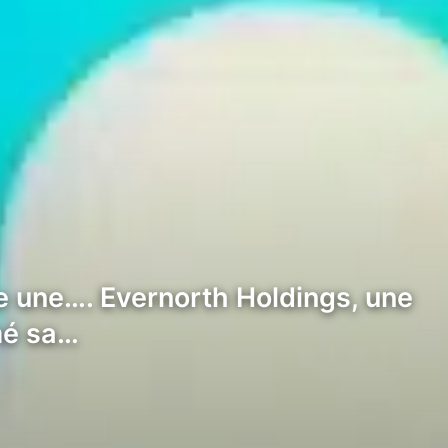
le une…. Evernorth Holdings, une
mé sa…