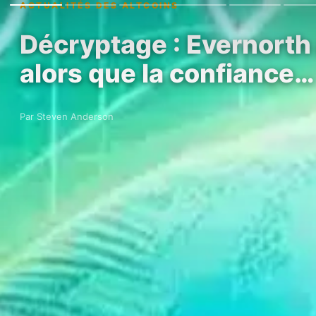
ACTUALITÉS DES ALTCOINS
Décryptage : Evernorth 
alors que la confiance…
Par Steven Anderson