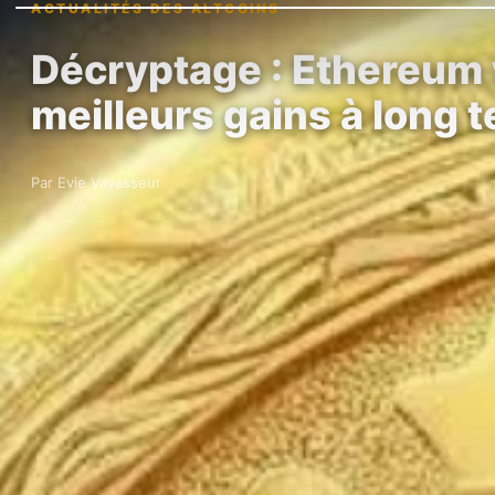
ACTUALITÉS DES ALTCOINS
Décryptage : Ethereum v
meilleurs gains à long 
Par Evie Vavasseur