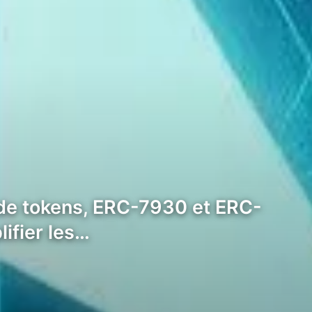
 de tokens, ERC-7930 et ERC-
lifier les…