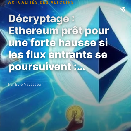
ACTUALITÉS DES ALTCOINS
Décryptage :
Ethereum prêt pour
une forte hausse si
les flux entrants se
poursuivent :…
Par Evie Vavasseur