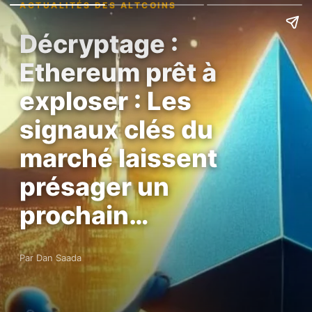
ACTUALITÉS DES ALTCOINS
Décryptage :
Ethereum prêt à
exploser : Les
signaux clés du
marché laissent
présager un
prochain…
Par Dan Saada