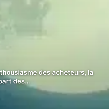
’enthousiasme des acheteurs, la
 part des…