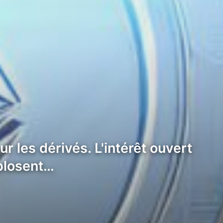
r les dérivés. L'intérêt ouvert
xplosent…