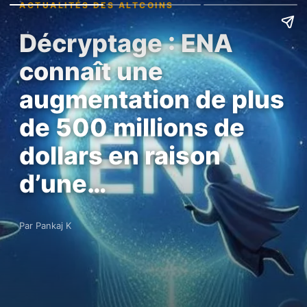
ACTUALITÉS DES ALTCOINS
Décryptage : ENA
connaît une
augmentation de plus
de 500 millions de
dollars en raison
d’une…
Par Pankaj K