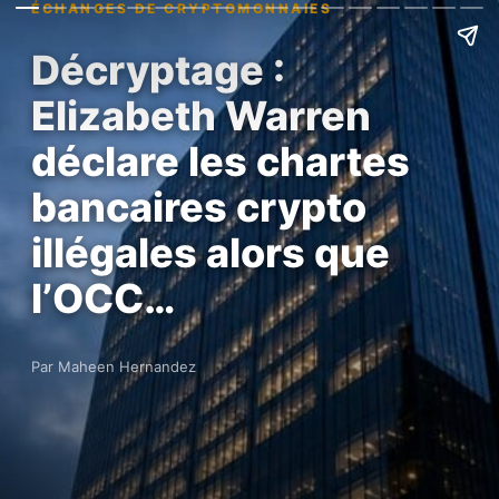
ÉCHANGES DE CRYPTOMONNAIES
Décryptage :
Elizabeth Warren
déclare les chartes
bancaires crypto
illégales alors que
l’OCC…
Par Maheen Hernandez