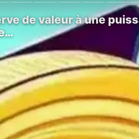
erve de valeur à une puis
le…