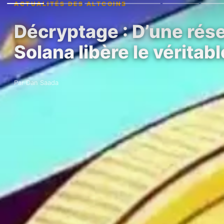
ACTUALITÉS DES ALTCOINS
Décryptage : D’une rés
Solana libère le véritab
Par Dan Saada