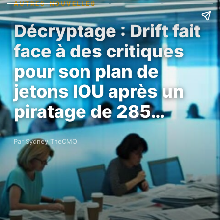
AUTRES-NOUVELLES
Décryptage : Drift fait
face à des critiques
pour son plan de
jetons IOU après un
piratage de 285…
Par Sydney TheCMO