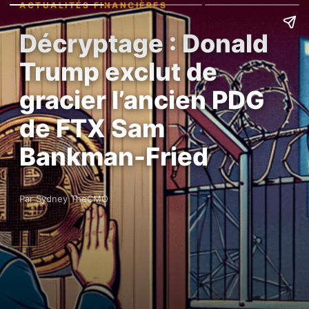
ACTUALITÉS FINANCIÈRES
Décryptage : Donald
Trump exclut de
gracier l’ancien PDG
de FTX Sam
Bankman-Fried
Par Sydney TheCMO