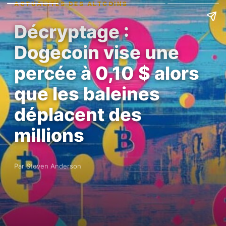
ACTUALITÉS DES ALTCOINS
Décryptage :
Dogecoin vise une
percée à 0,10 $ alors
que les baleines
déplacent des
millions
Par Steven Anderson