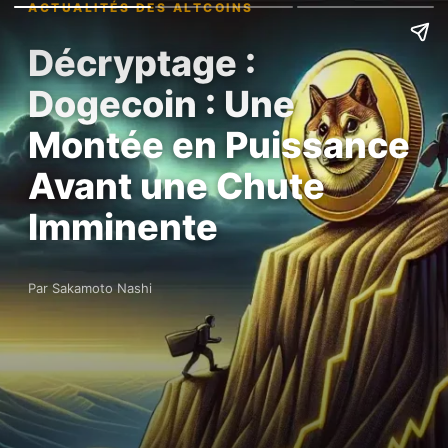
ACTUALITÉS DES ALTCOINS
Décryptage :
Dogecoin : Une
Montée en Puissance
Avant une Chute
Imminente
Par Sakamoto Nashi