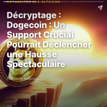
ACTUALITÉS DES ALTCOINS
Décryptage :
Dogecoin : Un
Support Crucial
Pourrait Déclencher
une Hausse
Spectaculaire
Par Steven Anderson