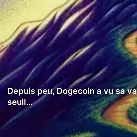
Depuis peu, Dogecoin a vu sa val
seuil…