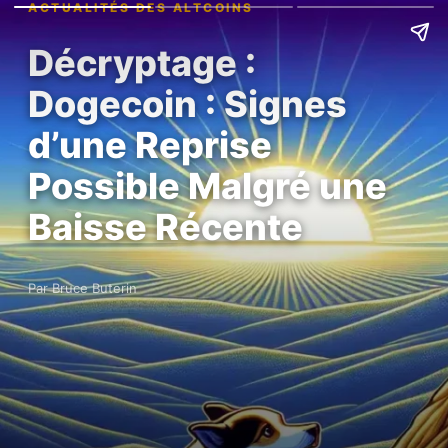
ACTUALITÉS DES ALTCOINS
Décryptage :
Dogecoin : Signes
d’une Reprise
Possible Malgré une
Baisse Récente
Par Bruce Buterin