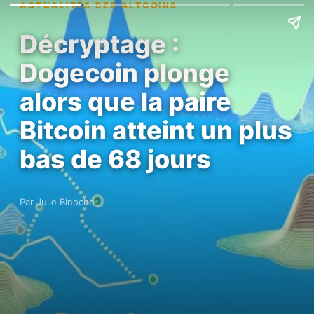
ACTUALITÉS DES ALTCOINS
Décryptage :
Dogecoin plonge
alors que la paire
Bitcoin atteint un plus
bas de 68 jours
Par Julie Binoche