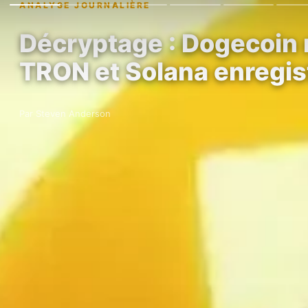
ANALYSE JOURNALIÈRE
Décryptage : Dogecoin m
TRON et Solana enregis
Par Steven Anderson