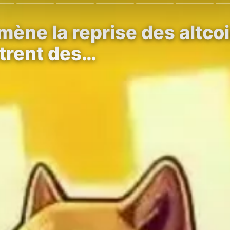
ène la reprise des altco
trent des…