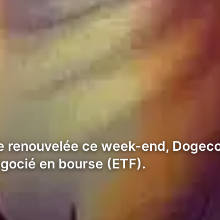
ce renouvelée ce week-end, Dogeco
égocié en bourse (ETF).