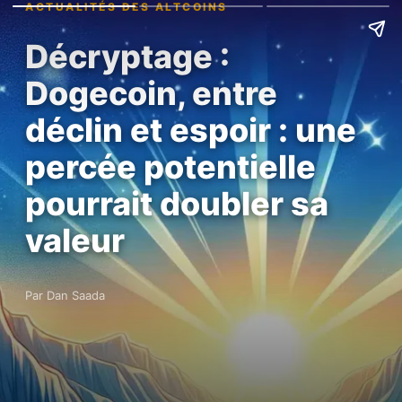
ACTUALITÉS DES ALTCOINS
Décryptage :
Dogecoin, entre
déclin et espoir : une
percée potentielle
pourrait doubler sa
valeur
Par Dan Saada