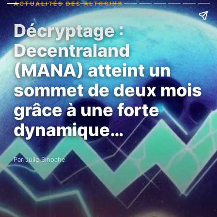
ACTUALITÉS DES ALTCOINS
Décryptage :
Decentraland
(MANA) atteint un
sommet de deux mois
grâce à une forte
dynamique…
Par Julie Binoche