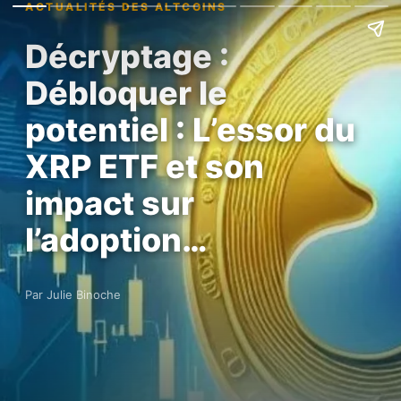
ACTUALITÉS DES ALTCOINS
Décryptage :
Débloquer le
potentiel : L’essor du
XRP ETF et son
impact sur
l’adoption…
Par Julie Binoche