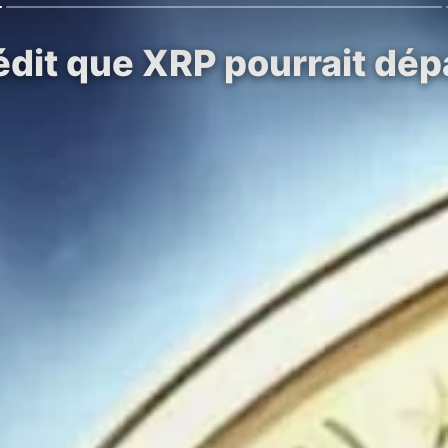
édit que XRP pourrait dé