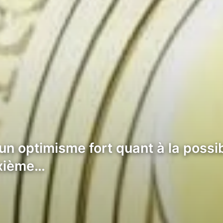
un optimisme fort quant à la possi
uxième…