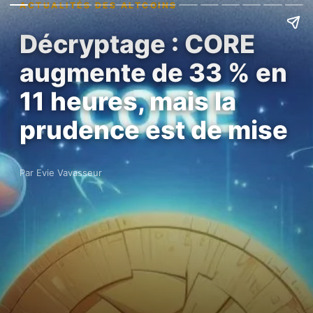
ACTUALITÉS DES ALTCOINS
Décryptage : CORE
augmente de 33 % en
11 heures, mais la
prudence est de mise
Par Evie Vavasseur