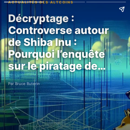
ACTUALITÉS DES ALTCOINS
Décryptage :
Controverse autour
de Shiba Inu :
Pourquoi l’enquête
sur le piratage de…
Par Bruce Buterin