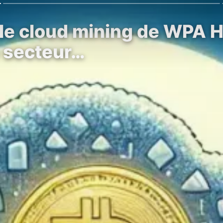
e cloud mining de WPA Ha
e secteur…