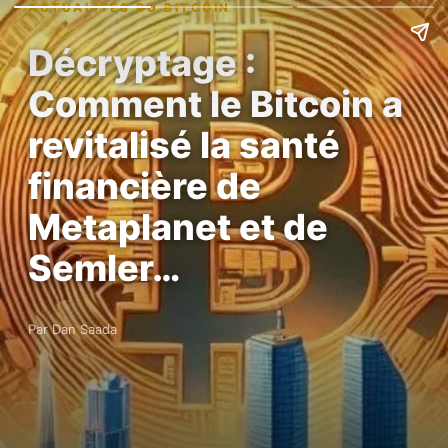
ACTUALITÉS DU BITCOIN
Décryptage :
Comment le Bitcoin a
revitalisé la santé
financière de
Metaplanet et de
Semler…
Par Dan Saada