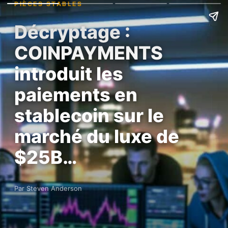
PIÈCES STABLES
Décryptage :
COINPAYMENTS
introduit les
paiements en
stablecoin sur le
marché du luxe de
$25B…
Par Steven Anderson