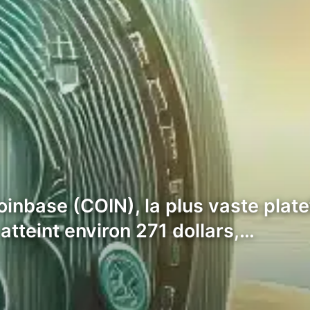
oinbase (COIN), la plus vaste pla
tteint environ 271 dollars,…