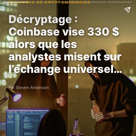
ÉCHANGES DE CRYPTOMONNAIES
Décryptage :
Coinbase vise 330 $
alors que les
analystes misent sur
l’échange universel…
Par Steven Anderson