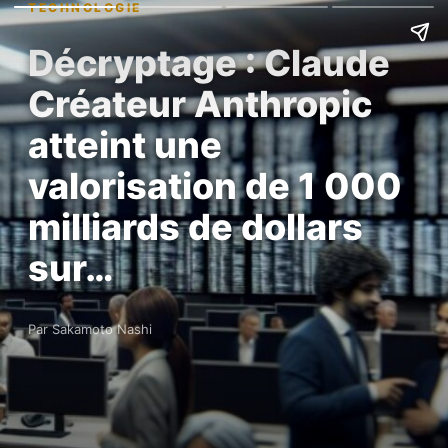
TECHNOLOGIE
Décryptage : Claude
Créateur Anthropic
atteint une
valorisation de 1 000
milliards de dollars
sur…
Par Sakamoto Nashi