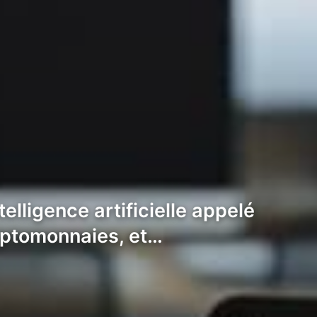
lligence artificielle appelé
ryptomonnaies, et…