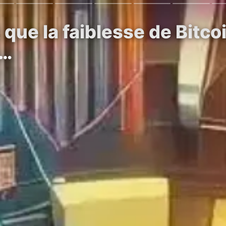
t que la faiblesse de Bitc
s…