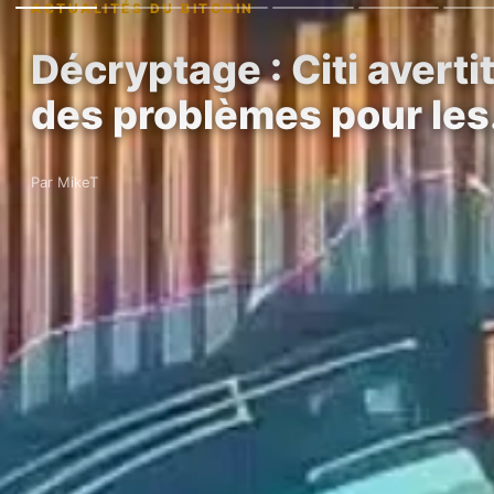
ACTUALITÉS DU BITCOIN
Décryptage : Citi averti
des problèmes pour le
Par MikeT