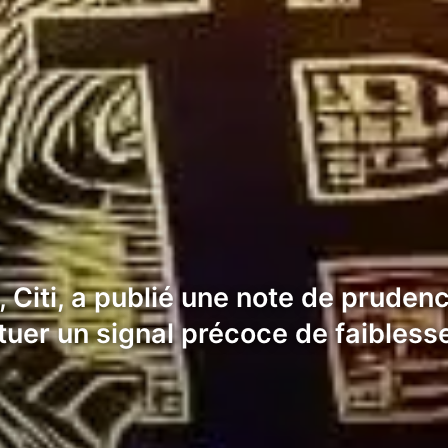
, Citi, a publié une note de prude
ituer un signal précoce de faibles