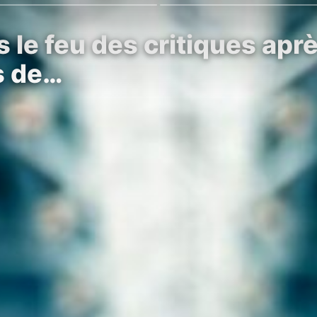
s le feu des critiques apr
s de…