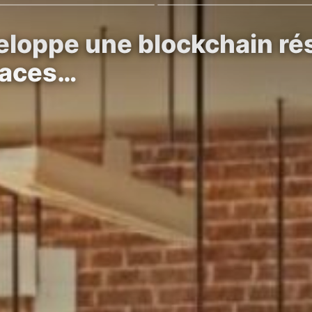
veloppe une blockchain ré
naces…