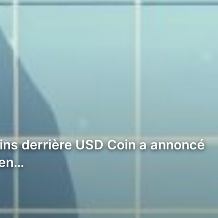
oins derrière USD Coin a annoncé
bien…