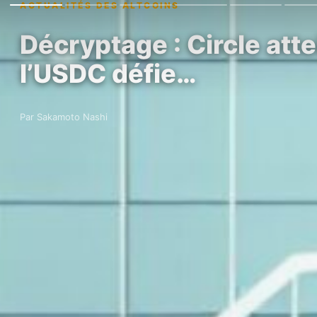
ACTUALITÉS DES ALTCOINS
Décryptage : Circle atte
l’USDC défie…
Par Sakamoto Nashi