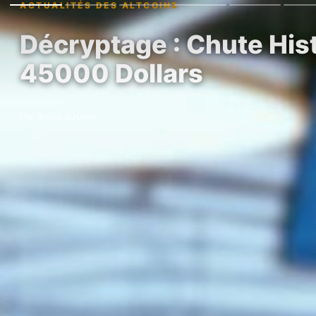
ACTUALITÉS DES ALTCOINS
Décryptage : Chute Hist
45000 Dollars
Par Bruce Buterin