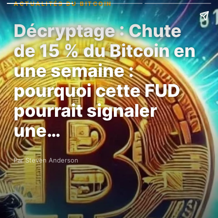
ACTUALITÉS DU BITCOIN
Décryptage : Chute
de 15 % du Bitcoin en
une semaine :
pourquoi cette FUD
pourrait signaler
une…
Par Steven Anderson