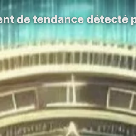
t de tendance détecté po
…