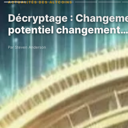
ACTUALITÉS DES ALTCOINS
Décryptage : Changemen
potentiel changement
Par Steven Anderson