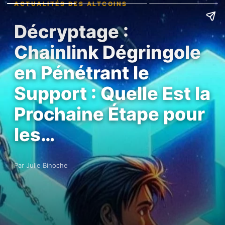
ACTUALITÉS DES ALTCOINS
Décryptage :
Chainlink Dégringole
en Pénétrant le
Support : Quelle Est la
Prochaine Étape pour
les…
Par Julie Binoche