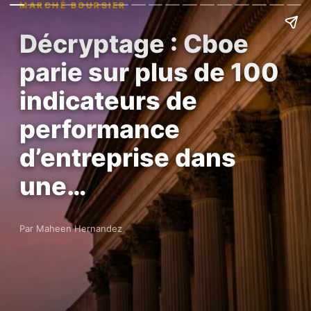
MARCHÉ BOURSIER
Décryptage : Cboe
parie sur plus de 100
indicateurs de
performance
d’entreprise dans
une…
Par Maheen Hernandez