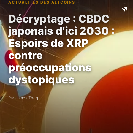
ACTUALITÉS DES ALTCOINS
Décryptage : CBDC
japonais d’ici 2030 :
Espoirs de XRP
contre
préoccupations
dystopiques
Par James Thorp