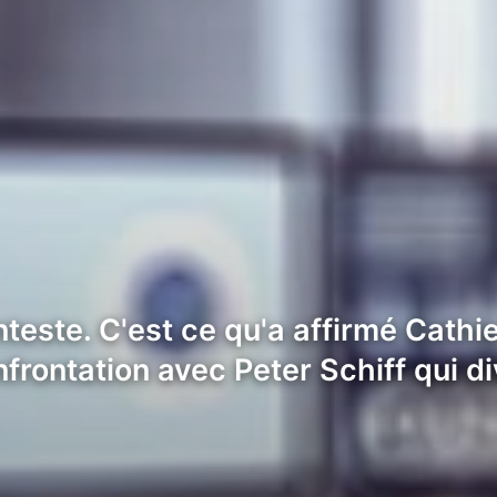
nteste. C'est ce qu'a affirmé Cath
frontation avec Peter Schiff qui di