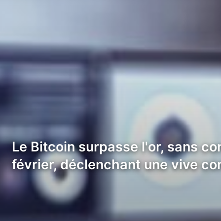
Le Bitcoin surpasse l'or, sans co
février, déclenchant une vive con