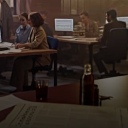
professionnels.