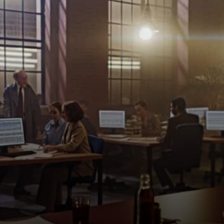
millions de joueurs européens
qui veulent jouer vite, sans
paperasse.