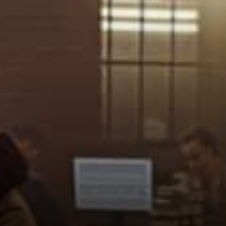
Finlande portent ce boom.
Leurs lois favorisent
l'innovation dans les jeux en
ligne, contrairement à d'autres
pays européens plus frileux.