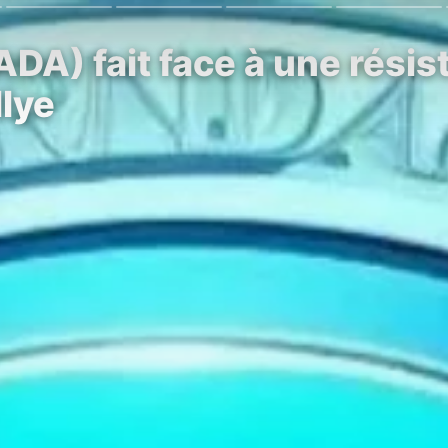
DA) fait face à une résis
llye