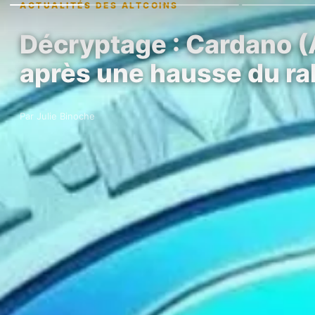
ACTUALITÉS DES ALTCOINS
Décryptage : Cardano (A
après une hausse du ra
Par Julie Binoche