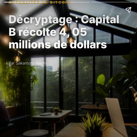
ACTUALITÉS DU BITCOIN
Décryptage : Capital
B récolte 4, 05
millions de dollars
Par Sakamoto Nashi