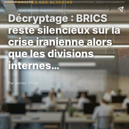
ACTUALITÉS DES ALTCOINS
Décryptage : BRICS
reste silencieux sur la
crise iranienne alors
que les divisions
internes…
Par James Thorp